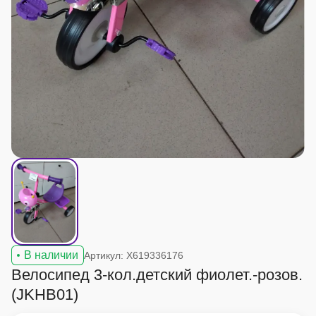
В наличии
Артикул: X619336176
Велосипед 3-кол.детский фиолет.-розов.
(JKHB01)