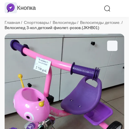
Кнопка
Хлебные крошки
Главная
Спорттовары
Велосипеды
Велосипеды детские.
Велосипед 3-кол.детский фиолет.-розов.(JKHB01)