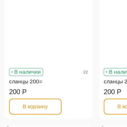
В наличии
В нали
22
сланцы 200=
сланцы 
200 Р
200 Р
В корзину
В к