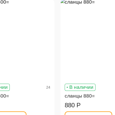
чии
В наличии
24
800=
сланцы 880=
880 Р