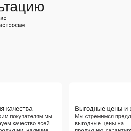
ьтацию
Вас
 вопросам
я качества
Выгодные цены и 
оим покупателям мы
Мы стремимся предл
руем качество всей
выгодные цены на
родукции, наличие
продукцию, гарантир