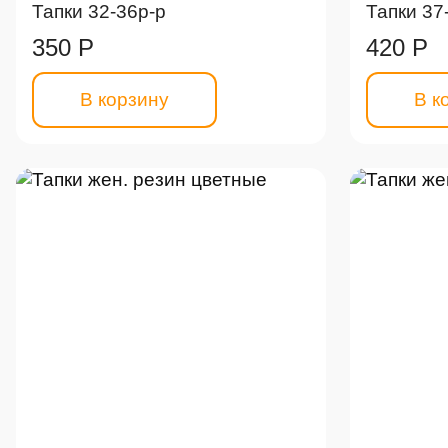
Тапки 32-36р-р
Тапки 37
350 Р
420 Р
В корзину
В к