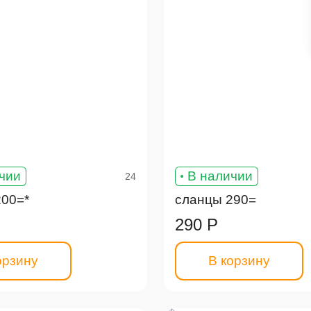
чии
В наличии
24
200=*
сланцы 290=
290 Р
орзину
В корзину