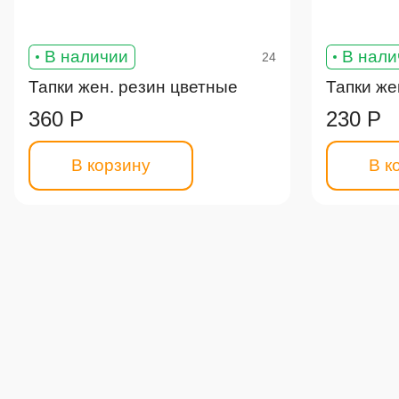
В наличии
В нали
24
Тапки жен. резин цветные
Тапки же
360 Р
230 Р
В корзину
В к