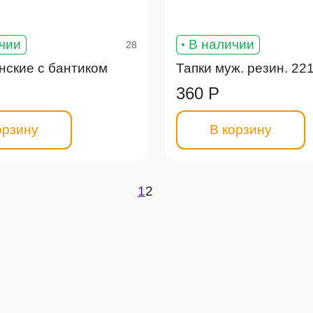
чии
В наличии
28
нские с бантиком
Тапки муж. резин. 22
360 Р
орзину
В корзину
1
2