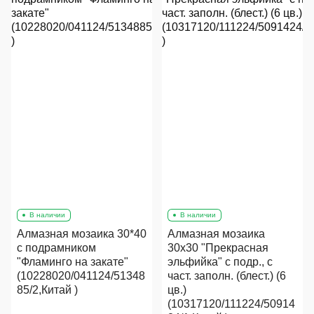
В наличии
В наличии
Алмазная мозаика 30*40
Алмазная мозаика
с подрамником
30х30 "Прекрасная
"Фламинго на закате"
эльфийка" с подр., с
(10228020/041124/51348
част. заполн. (блест.) (6
85/2,Китай )
цв.)
(10317120/111224/50914