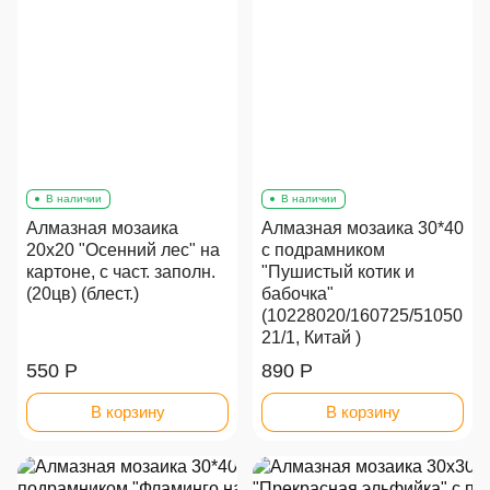
В наличии
В наличии
Алмазная мозаика
Алмазная мозаика 30*40
20х20 "Осенний лес" на
с подрамником
картоне, с част. заполн.
"Пушистый котик и
(20цв) (блест.)
бабочка"
(10228020/160725/51050
21/1, Китай )
550 Р
890 Р
В корзину
В корзину