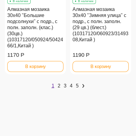
В наличии
В наличии
Алмазная мозаика
Алмазная мозаика
30х40 "Большие
30х40 "Зимняя улица" с
подсолнухи" с подр., с
подр., с полн. заполн.
полн. заполн. (клас.)
(29 цв.) (блест.)
(30цв.)
(10317120/060923/31493
(10317120/050924/50424
08,Китай )
66/1,Китай )
1170 Р
1190 Р
В корзину
В корзину
1
2
3
4
5