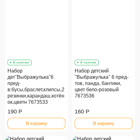
В наличии
В наличии
Набор
Набор детский
дет"Выбражулька"6
"Выбражулька" 6 пред-
пред-
тов, панда, бантики,
в:бусы,браслет,клипсы,2
цвет бело-розовый
резинки,карандаш,котён
7673536
ок,цветн 7673533
190 Р
160 Р
В корзину
В корзину