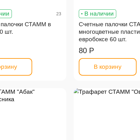
чии
В наличии
23
 палочки СТАММ в
Счетные палочки С
0 шт.
многоцветные пласти
евробоксе 60 шт.
80 Р
орзину
В корзину