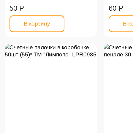
50 Р
60 Р
В корзину
В к