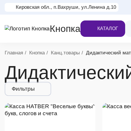
Кировская обл., п.Вахруши, ул.Ленина д.10
Кнопка
КАТАЛОГ
Хлебные крошки
Главная
Кнопка
Канц.товары
Дидактический ма
Дидактически
Фильтры