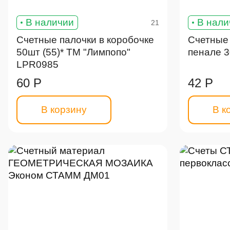
В наличии
В нали
21
Счетные палочки в коробочке
Счетные
50шт (55)* ТМ "Лимпопо"
пенале 3
LPR0985
60 Р
42 Р
В корзину
В к