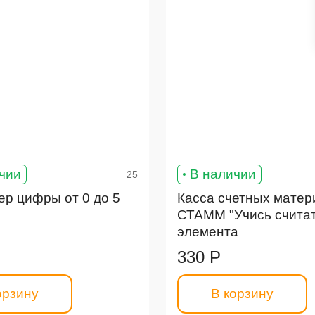
чии
В наличии
25
ер цифры от 0 до 5
Касса счетных матер
СТАММ "Учись считат
элемента
330 Р
орзину
В корзину