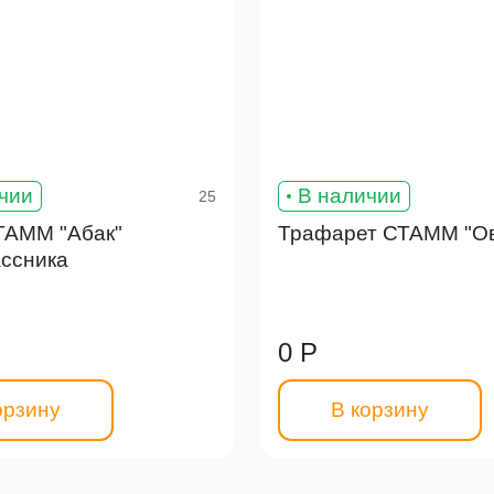
чии
В наличии
25
ТАММ "Абак"
Трафарет СТАММ "О
ассника
0 Р
орзину
В корзину