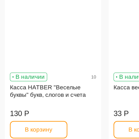
В наличии
В нали
10
Касса HATBER "Веселые
Касса ве
буквы" букв, слогов и счета
130 Р
33 Р
В корзину
В к