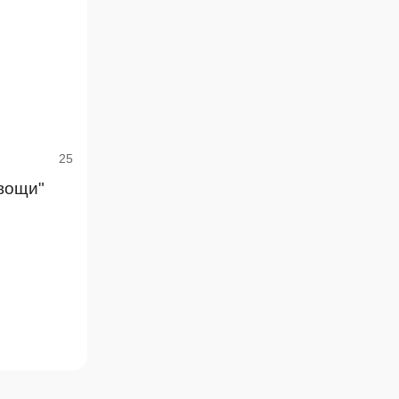
25
вощи"