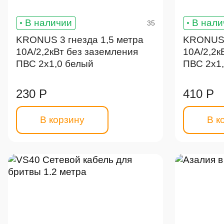
В наличии
В нали
35
KRONUS 3 гнезда 1,5 метра
KRONUS 
10А/2,2кВт без заземления
10А/2,2к
ПВС 2х1,0 белый
ПВС 2х1
230 Р
410 Р
В корзину
В к