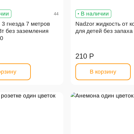
чии
В наличии
44
3 гнезда 7 метров
Nadzor жидкость от 
Вт без заземления
для детей без запаха 
,0
210 Р
орзину
В корзину