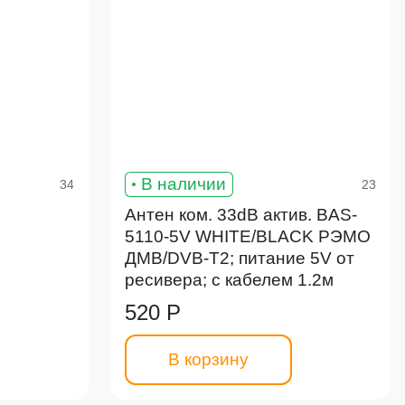
В наличии
34
23
Антен ком. 33dB актив. BAS-
5110-5V WHITE/BLACK РЭМО
ДMB/DVB-T2; питание 5V от
ресивера; с кабелем 1.2м
520 Р
В корзину