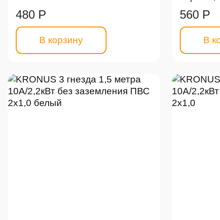
480 Р
560 Р
В корзину
В к