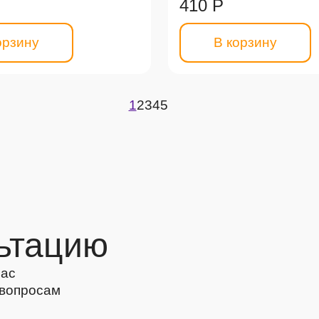
410 Р
орзину
В корзину
1
2
3
4
5
ьтацию
Вас
 вопросам