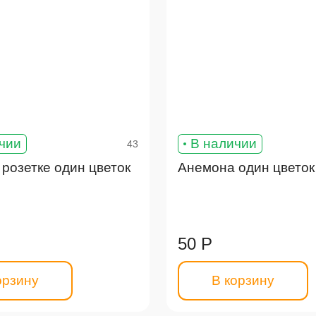
чии
В наличии
43
 розетке один цветок
Анемона один цветок
50 Р
орзину
В корзину