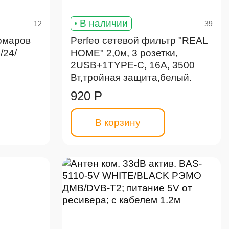
В наличии
12
39
комаров
Perfeo сетевой фильтр "REAL
/24/
HOME" 2,0м, 3 розетки,
2USB+1TYPE-C, 16А, 3500
Вт,тройная защита,белый.
920 Р
В корзину