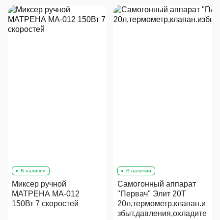
В наличии
В наличии
Миксер ручной
Самогонный аппарат
МАТРЕНА МА-012
"Первач" Элит 20Т
150Вт 7 скоростей
20л,термометр,клапан.и
збыт.давления,охладите