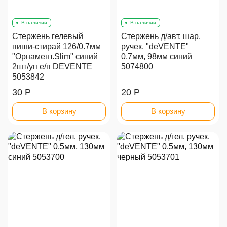
В наличии
В наличии
Стержень гелевый
Стержень д/авт. шар.
пиши-стирай 126/0.7мм
ручек. "deVENTE"
"Орнамент.Slim" синий
0,7мм, 98мм синий
2шт/уп е/п DEVENTE
5074800
5053842
30 Р
20 Р
В корзину
В корзину