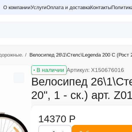
О компании
Услуги
Оплата и доставка
Контакты
Политик
дорожные.
Велосипед 26\1\Стелс\Legenda 200 С (Рост 20"
В наличии
Артикул: X150676016
Велосипед 26\1\Ст
20", 1 - ск.) арт. Z0
14370 Р