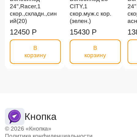
24",Racer,1
CITY,1
24"
скор.,складн.,син
скор.муж.с кор.
ско
ий(20)
(зелен.)
асн
12450 Р
15430 Р
13
В
В
корзину
корзину
Кнопка
© 2026 «Кнопка»
Политика конфиденциальности