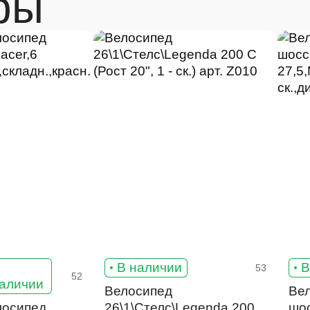
ры
В
В наличии
В
53
52
аличии
Велосипед
Ве
лосипед
26\1\Стелс\Legenda 200
шо