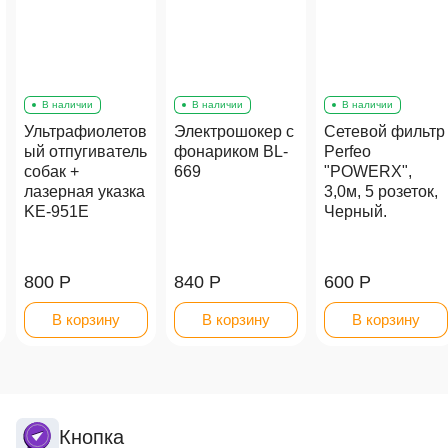
В наличии
В наличии
В наличии
Ультрафиолетов
Электрошокер с
Сетевой фильтр
ый отпугиватель
фонариком BL-
Perfeo
собак +
669
"POWERX",
лазерная указка
3,0м, 5 розеток,
KE-951E
Черный.
800 Р
840 Р
600 Р
В корзину
В корзину
В корзину
Кнопка