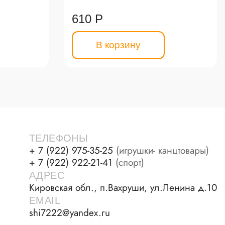
610 Р
В корзину
ТЕЛЕФОНЫ
+ 7 (922) 975-35-25
(игрушки- канцтовары)
+ 7 (922) 922-21-41
(спорт)
АДРЕС
Кировская обл., п.Вахруши, ул.Ленина д.10
EMAIL
shi7222@yandex.ru