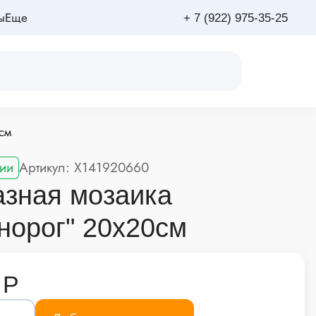
ы
Еще
+ 7 (922) 975-35-25
см
ии
Артикул: X141920660
зная мозаика
норог" 20х20см
 Р