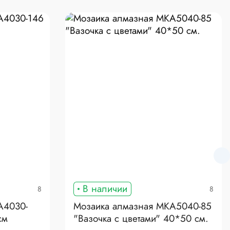
В наличии
8
8
A4030-
Мозаика алмазная MKA5040-85
см
"Вазочка с цветами" 40*50 см.