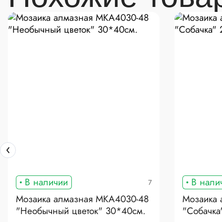
В наличии
В нали
7
Мозаика алмазная MKA4030-48
Мозаика 
"Необычный цветок" 30*40см.
"Собачка