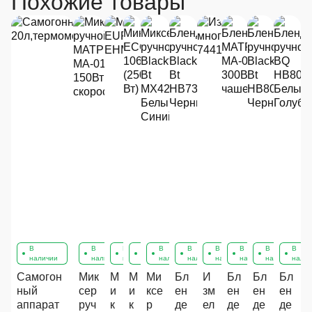
Похожие товары
В
В
В
В
В
В
В
В
В
В
наличии
наличии
наличии
наличии
наличии
наличии
наличии
наличии
наличии
нали
Самогон
Мик
М
М
Ми
Бл
И
Бл
Бл
Бл
ный
сер
и
и
ксе
ен
зм
ен
ен
ен
аппарат
руч
к
к
р
де
ел
де
де
де