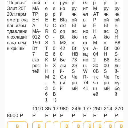
"Первач"
ной
с
с
руч
р
ьч
р
р
р
Элит 20Т
МА
е
е
но
ру
ит
М
ру
ру
20л,терм
ТР
р
р
й
чн
ел
АТ
чн
чн
ометр,кла
ЕН
E
E
Bla
ой
ь
Р
ой
ой
пан.избы
А
U
C
ckt
Bl
м
Ё
Bl
B
т.давлени
МА-
R
O
on
ac
но
Н
ac
Q
я,охладит
012
O
-
Bt
kto
го
А
kto
H
ель,съем
150
S
1
MX
n
ф
M
n
B8
н.крышк
Вт
T
0
42
Bt
ун
A-
Bt
00
7
E
6
0
HB
кц
04
H
S
ско
K
M
Бе
73
ио
2
B8
Бе
рос
E
X
лы
2S
н.
30
00
лы
тей
H
(
й-
S
W
0В
S
й-
M
2
Си
Че
R-
т с
Че
Го
-
5
ни
рн
74
ча
рн
лу
3
0
й
ый
41
ш
ый
бо
6
В
ей
й
1
т)
1110
3520
1730
980
2460
1770
2500
2140
2700
8600 Р
Р
Р
Р
Р
Р
Р
Р
Р
Р
В
В
В
В
В
В
В
В
В
В