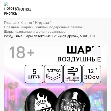
Кнопка
Хлебные крошки
Главная
Кнопка
Игрушки
Праздник: шарики, колпаки,подарочные пакеты
Шары латексные и фольгированные
Воздушные шары латексные 12" «Для друга», 5 шт., 18+