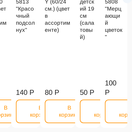
0
5813
Y (60/24
детск
5808
вет
"Красо
см.) (цвет
ий 19
"Мерц
чный
в
см
ающи
тим
подсол
ассортим
(сала
й
нух"
енте)
товы
цветок
й)
"
100
140 Р
80 Р
50 Р
Р
В
В
В
В
В
орзину
корзину
корзину
корзину
корз