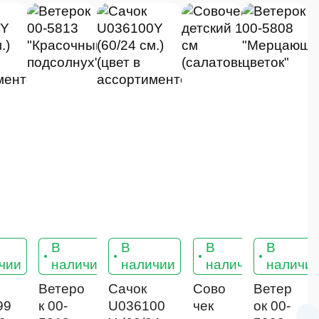
В
В
В
В
7
7
8
8
8
чии
наличии
наличии
наличии
наличи
Ветеро
Сачок
Сово
Ветер
99
к 00-
U036100
чек
ок 00-