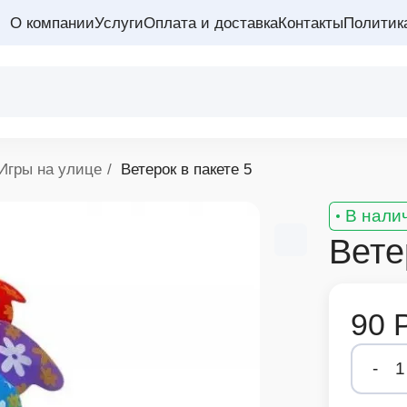
О компании
Услуги
Оплата и доставка
Контакты
Политик
Игры на улице
Ветерок в пакете 5
В нали
Вете
90 
-
1