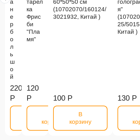
а
тарел
60*50*50 см
гологр
н
ка
(10702070/160124/
я"
е
Фрис
3021932, Китай )
(107020
р
би
25/5015
б
"Пла
Китай )
о
мя"
л
ь
ш
о
й
220
120
Р
Р
100 Р
130 Р
В
В
В
корзину
корзину
корзину
ко