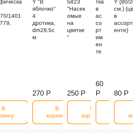
афическа
Y "В
5823
тка
Y (80/2
яблочко"
"Насек
в
см.) (ц
70/1401
4
омые
ас
в
779,
дротика,
на
со
ассор
dm28,5с
цветке
рт
енте)
м
"
им
ен
те
60
270 Р
250 Р
Р
80 Р
В
В
В
В
рзину
корзину
корзину
корзину
к