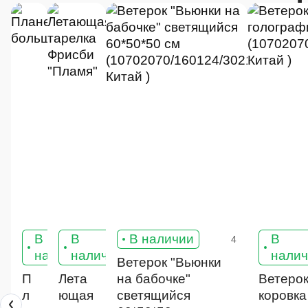
В
В
В наличии
В
4
0
3
наличии
наличии
нали
Ветерок "Вьюнки
П
Лета
на бабочке"
Ветерок
л
ющая
светящийся
коровка