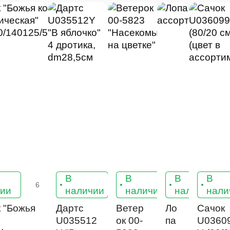
В
В
В
В
6
6
7
чии
наличии
наличии
наличии
нали
 "Божья
Дартс
Ветер
Ло
Сачок
U035512
ок 00-
па
U0360