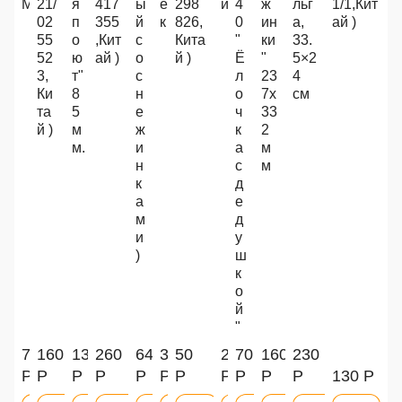
М
21/
я
417
ы
е
298
и
4
ж
льг
1/1,Кит
02
п
355
й
к
826,
0
ин
а,
ай )
55
о
,Кит
с
Кита
"
ки
33.
52
ю
ай )
о
й )
Ё
"
5×2
3,
т"
с
л
23
4
Ки
8
н
о
7х
см
та
5
е
ч
33
й )
м
ж
к
2
м.
и
а
м
н
с
м
к
д
а
е
м
д
и
у
)
ш
к
о
й
"
70
160
130
260
640
310
50
200
70
160
230
Р
Р
Р
Р
Р
Р
Р
Р
Р
Р
Р
130 Р