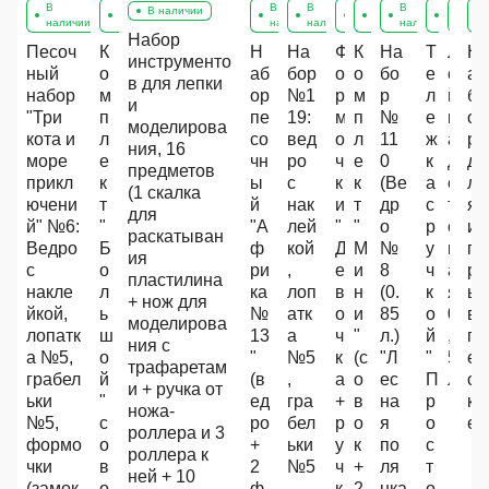
В
В
В
В
В
В
В
В
В
В
В наличии
наличии
наличии
наличии
наличии
наличии
наличии
наличии
наличи
нал
н
Набор
Песоч
К
Н
На
Ф
К
На
Т
Л
М
Н
инструменто
ный
о
аб
бор
о
о
бо
е
е
о
а
в для лепки
набор
м
ор
№1
р
м
р
л
й
т
б
и
"Три
п
пе
19:
м
п
№
е
к
ы
о
моделирова
кота и
л
со
вед
о
л
11
ж
а
г
р
ния, 16
море
е
чн
ро
ч
е
0
к
д
а
д
предметов
прикл
к
ы
с
к
к
(Ве
а
е
д
л
(1 скалка
ючени
т
й
нак
и
т
др
с
т
е
я
для
й" №6:
"
"А
лей
"
"
о
р
с
т
и
раскатыван
Ведро
Б
ф
кой
Д
М
№
у
к
с
г
ия
с
о
ри
,
е
и
8
ч
а
к
р
пластилина
накле
л
ка
лоп
в
н
(0.
к
я
а
ы
+ нож для
йкой,
ь
№
атк
о
и
85
о
0
я
в
моделирова
лопатк
ш
13
а
ч
"
л.)
й
,
п
ния с
а №5,
о
"
№5
к
(с
"Л
"
5
е
трафаретам
грабел
й
(в
,
а
о
ес
П
л
с
и + ручка от
ьки
"
ед
гра
+
в
на
р
к
ножа-
№5,
с
ро
бел
р
о
я
о
е
роллера и 3
формо
о
+
ьки
у
к
по
с
роллера к
чки
в
2
№5
ч
+
ля
т
ней + 10
(замок
о
ф
,
к
2
нка
о