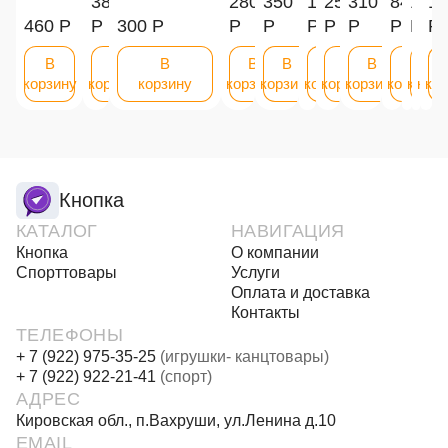
380
280
350
120
250
310
840
100
11
1
460 Р
Р
300 Р
Р
Р
Р
Р
Р
Р
Р
Р
Р
В
В
В
В
В
В
В
В
В
В
корзину
корзину
корзину
корзину
корзину
корзину
корзину
корзину
корзину
корзи
корз
ко
Кнопка
КАТАЛОГ
НАВИГАЦИЯ
Кнопка
О компании
Спорттовары
Услуги
Оплата и доставка
Контакты
ТЕЛЕФОНЫ
+ 7 (922) 975-35-25
(игрушки- канцтовары)
+ 7 (922) 922-21-41
(спорт)
АДРЕС
Кировская обл., п.Вахруши, ул.Ленина д.10
EMAIL