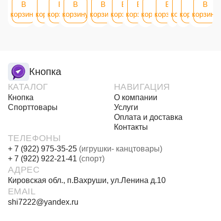
В
В
В
В
В
В
В
В
В
В
В
В
корзину
корзину
корзину
корзину
корзину
корзину
корзину
корзину
корзину
корзину
корзину
корзину
Кнопка
КАТАЛОГ
НАВИГАЦИЯ
Кнопка
О компании
Спорттовары
Услуги
Оплата и доставка
Контакты
ТЕЛЕФОНЫ
+ 7 (922) 975-35-25
(игрушки- канцтовары)
+ 7 (922) 922-21-41
(спорт)
АДРЕС
Кировская обл., п.Вахруши, ул.Ленина д.10
EMAIL
shi7222@yandex.ru