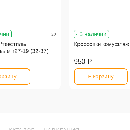
ичии
В наличии
20
текстиль/
Кроссовки комуфляж 
ые n27-19 (32-37)
950 Р
орзину
В корзину