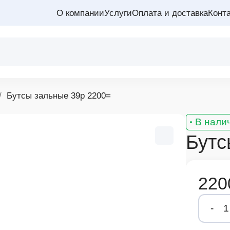
О компании
Услуги
Оплата и доставка
Конт
Бутсы зальные 39р 2200=
В нали
Бутс
220
-
1