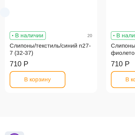
В наличии
В нал
20
Слипоны/текстиль/синий n27-
Слипоны/
7 (32-37)
фиолетов
710 Р
710 Р
В корзину
В к