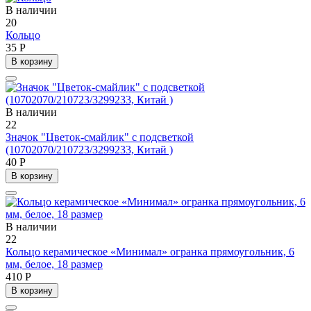
В наличии
20
Кольцо
35 Р
В корзину
В наличии
22
Значок "Цветок-смайлик" с подсветкой
(10702070/210723/3299233, Китай )
40 Р
В корзину
В наличии
22
Кольцо керамическое «Минимал» огранка прямоугольник, 6
мм, белое, 18 размер
410 Р
В корзину