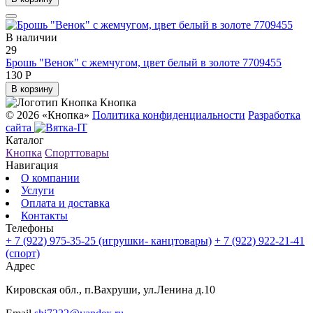
В наличии
29
Брошь "Венок" с жемчугом, цвет белый в золоте 7709455
130 Р
В корзину
Кнопка
© 2026 «Кнопка»
Политика конфиденциальности
Разработка
сайта
Каталог
Кнопка
Спорттовары
Навигация
О компании
Услуги
Оплата и доставка
Контакты
Телефоны
+ 7 (922) 975-35-25
(игрушки- канцтовары)
+ 7 (922) 922-21-41
(спорт)
Адрес
Кировская обл., п.Вахруши, ул.Ленина д.10