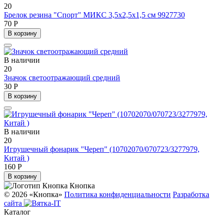
20
Брелок резина "Спорт" МИКС 3,5х2,5х1,5 см 9927730
70 Р
В корзину
В наличии
20
Значок светоотражающий средний
30 Р
В корзину
В наличии
20
Игрушечный фонарик "Череп" (10702070/070723/3277979,
Китай )
160 Р
В корзину
Кнопка
© 2026 «Кнопка»
Политика конфиденциальности
Разработка
сайта
Каталог