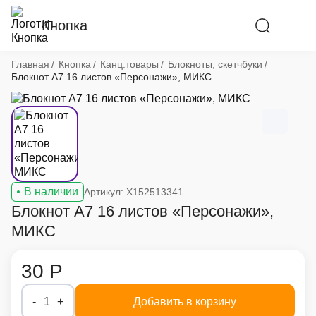
Кнопка
Хлебные крошки
Главная
Кнопка
Канц.товары
Блокноты, скетчбуки
Блокнот А7 16 листов «Персонажи», МИКС
В наличии
Артикул: X152513341
Блокнот А7 16 листов «Персонажи»,
МИКС
30 Р
-
1
+
Добавить в корзину