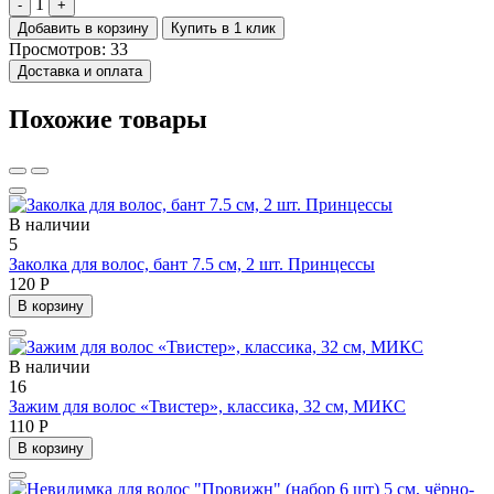
1
-
+
Добавить в корзину
Купить в 1 клик
Просмотров: 33
Доставка и оплата
Похожие товары
В наличии
5
Заколка для волос, бант 7.5 см, 2 шт. Принцессы
120 Р
В корзину
В наличии
16
Зажим для волос «Твистер», классика, 32 см, МИКС
110 Р
В корзину