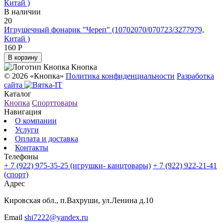
В наличии
20
Игрушечный фонарик "Череп" (10702070/070723/3277979,
Китай )
160 Р
В корзину
Кнопка
© 2026 «Кнопка»
Политика конфиденциальности
Разработка
сайта
Каталог
Кнопка
Спорттовары
Навигация
О компании
Услуги
Оплата и доставка
Контакты
Телефоны
+ 7 (922) 975-35-25
(игрушки- канцтовары)
+ 7 (922) 922-21-41
(спорт)
Адрес
Кировская обл., п.Вахруши, ул.Ленина д.10
Email
shi7222@yandex.ru