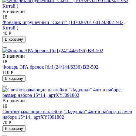
В наличии
18
Фонарик игрушечный "Скейт" (10702070/160124/3021932,
Китай )
40 Р
В корзину
В наличии
18
Фонарь ЭРА брелок [бл] (24/144/6336) BB-502
110 Р
В корзину
В наличии
19
Светоотражающие наклейки,"Ладушки" 4шт в наборе, размер
набора 15*14 , артXYJ091802
70 Р
В корзину