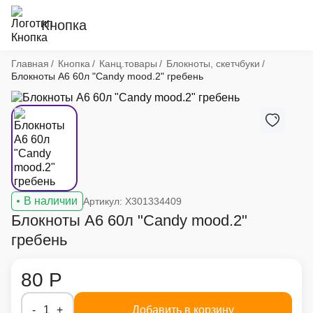
Кнопка
Хлебные крошки
Главная
Кнопка
Канц.товары
Блокноты, скетчбуки
Блокноты А6 60л "Candy mood.2" гребень
В наличии
Артикул: X301334409
Блокноты А6 60л "Candy mood.2"
гребень
80 Р
-
1
+
Добавить в корзину