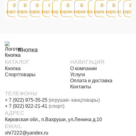
В
В
В
В
В
В
В
В
В
В
В
В
корзину
корзину
корзину
корзину
корзину
корзину
корзину
корзину
корзину
корзину
корзину
корзи
Кнопка
КАТАЛОГ
НАВИГАЦИЯ
Кнопка
О компании
Спорттовары
Услуги
Оплата и доставка
Контакты
ТЕЛЕФОНЫ
+ 7 (922) 975-35-25
(игрушки- канцтовары)
+ 7 (922) 922-21-41
(спорт)
АДРЕС
Кировская обл., п.Вахруши, ул.Ленина д.10
EMAIL
shi7222@yandex.ru