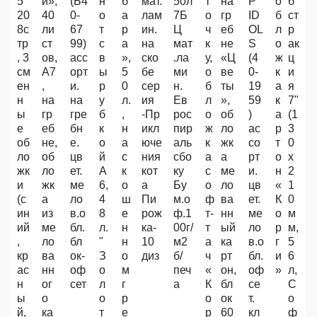
5
и»,
(Б4
н
б
мат.
50л
т
на
P
о
б
20
40
0-
о
а
лам
7Б
о
гр
ID
б
ст
8с
ли
67
т
р
ин.
Ц
ч
еб
OL
л
р
тр
ст
99)
с
а
на
мат
к
не
S
о
ак
, 3
ов,
асс
в
»,
ско
.ла
у,
«Ц
(4
ж
ц
см
А7
орт
ы
5
бе
ми
о
ве
0-
к
и
ен
,
и.
р
0
сер
н.
б
ты
19
а
я
н
на
на
у
л.
ия
Ев
л
»,
59
к
7"
ы
гр
гре
б
,
-Пр
рос
о
об
)
а
(1
е
еб
бн
к
н
икл
пир
ж
ло
ас
р
3
об
не,
е.
о
а
юче
аль
к
жк
со
т
0
ло
об
цв
й
с
ния
сбо
а
а
рт
о
х
жк
ло
ет.
А
к
кот
ку
с
ме
и.
н
2
и
жк
ме
6,
о
а
Бу
о
ло
цв
«
1
(с
а
ло
4
ш
Пи
м.о
ф
ва
ет.
К
0
ин
из
в.о
8
е
рож
ф.1
т-
нн
ме
о
м
ий
ме
бл.
л.
н
ка-
00г/
т
ый
ло
р
м,
,
ло
бл
"
н
10
м2
а
ка
в.о
г
5
кр
ва
ок-
З
о
диз
б/
ч
рт
бл.
и
6
ас
нн
оф
о
м
печ
«
он,
оф
»
л,
н
ог
сет
л
г
а
К
бл
се
С
ы
о
о
р
о
ок
т.
о
й,
ка
т
е
р
60
кл
ф