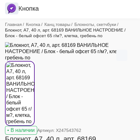
Кнопка
Хлебные крошки
Главная
Кнопка
Канц.товары
Блокноты, скетчбуки
Блокнот, А7, 40 л, арт. 68169 ВАНИЛЬНОЕ НАСТРОЕНИЕ /
Блок - белый офсет 65 г/м?, клетка, гребень по
В наличии
Артикул: X247543762
Блокнот, А7, 40 л, арт. 68169