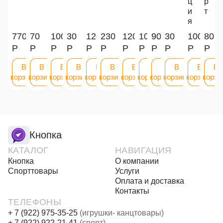
ц
р
и
т
я
770
70
100
30
120
230
120
100
90
30
100
80
Р
Р
Р
Р
Р
Р
Р
Р
Р
Р
Р
Р
В
В
В
В
В
В
В
В
В
В
В
В
корзину
корзину
корзину
корзину
корзину
корзину
корзину
корзину
корзину
корзину
корзину
корзи
Кнопка
КАТАЛОГ
НАВИГАЦИЯ
Кнопка
О компании
Спорттовары
Услуги
Оплата и доставка
Контакты
ТЕЛЕФОНЫ
+ 7 (922) 975-35-25
(игрушки- канцтовары)
+ 7 (922) 922-21-41
(спорт)