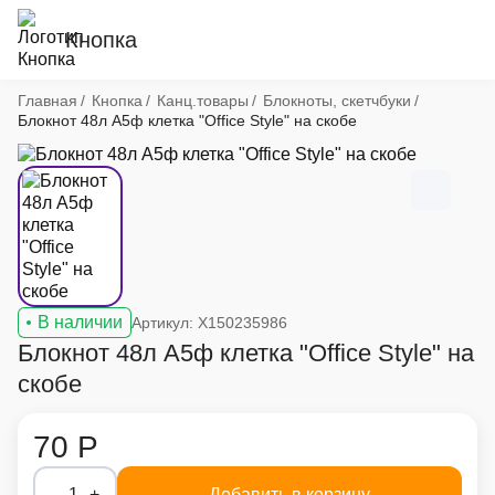
Кнопка
Хлебные крошки
Главная
Кнопка
Канц.товары
Блокноты, скетчбуки
Блокнот 48л А5ф клетка "Office Style" на скобе
В наличии
Артикул: X150235986
Блокнот 48л А5ф клетка "Office Style" на
скобе
70 Р
-
1
+
Добавить в корзину