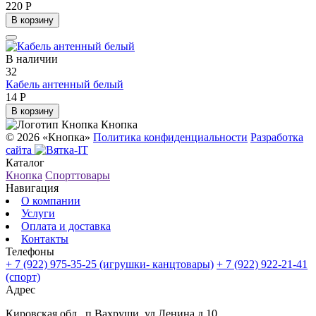
220 Р
В корзину
В наличии
32
Кабель антенный белый
14 Р
В корзину
Кнопка
© 2026 «Кнопка»
Политика конфиденциальности
Разработка
сайта
Каталог
Кнопка
Спорттовары
Навигация
О компании
Услуги
Оплата и доставка
Контакты
Телефоны
+ 7 (922) 975-35-25
(игрушки- канцтовары)
+ 7 (922) 922-21-41
(спорт)
Адрес
Кировская обл., п.Вахруши, ул.Ленина д.10