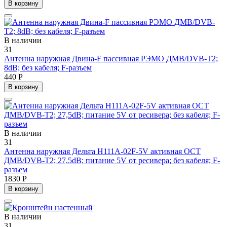
В корзину
В наличии
31
Антенна наружная Двина-F пассивная РЭМО ДМВ/DVB-T2;
8dB; без кабеля; F-разъем
440 Р
В корзину
В наличии
31
Антенна наружная Дельта Н111A-02F-5V активная ОСТ
ДМВ/DVB-T2; 27,5dB; питание 5V от ресивера; без кабеля; F-
разъем
1830 Р
В корзину
В наличии
31