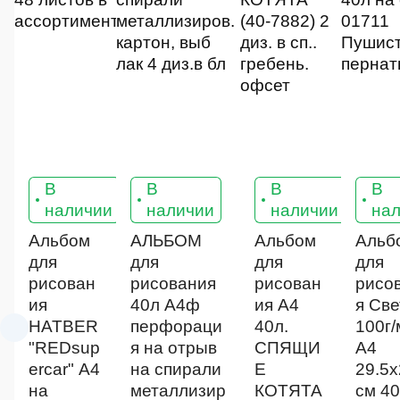
В
В
В
В
10
11
11
наличии
наличии
наличии
на
Альбом
АЛЬБОМ
Альбом
Альб
для
для
для
для
рисован
рисования
рисован
рисо
ия
40л А4ф
ия А4
я Све
HATBER
перфораци
40л.
100г/
"REDsup
я на отрыв
СПЯЩИ
A4
ercar" А4
на спирали
Е
29.5х
на
металлизир
КОТЯТА
см 40