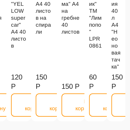
"YEL
А4 40
ма" А4
ик"
ия
LOW
листо
на
ТМ
40
я
super
в на
гребне
"Лим
л
car"
спира
40
попо
А4
А4 40
ли
листов
"
"Н
листо
LPR
ео
в
0861
но
вая
тач
ка"
120
150
60
150
Р
Р
150 Р
Р
Р
В
В
В
В
ну
корзину
корзину
корзину
корзину
к