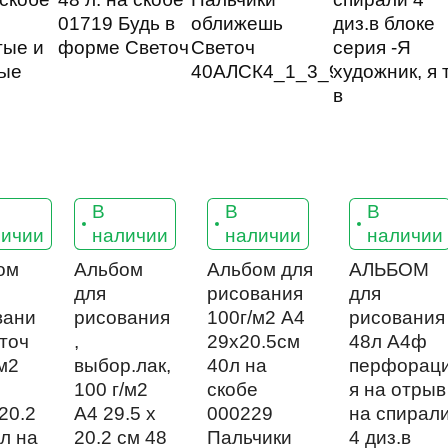
В
В
В
13
13
15
личии
наличии
наличии
наличии
ом
Альбом
Альбом для
АЛЬБОМ
для
рисования
для
вани
рисования
100г/м2 A4
рисования
точ
,
29х20.5см
48л А4ф
м2
выбор.лак,
40л на
перфорац
100 г/м2
скобе
я на отрыв
20.2
A4 29.5 х
000229
на спирал
л на
20.2 см 48
Пальчики
4 диз.в