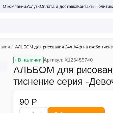
О компании
Услуги
Оплата и доставка
Контакты
Политик
вания
АЛЬБОМ для рисования 24л А4ф на скобе тиснен
В наличии
Артикул: X126455740
АЛЬБОМ для рисовани
тиснение серия -Дево
90 Р