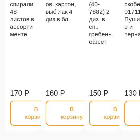
спирали
ов. картон,
(40-
скоб
48
выб лак 4
7882) 2
0171
листов в
диз.в бл
диз. в
Пуши
ассорти
сп..
е и
менте
гребень.
перн
офсет
170 Р
160 Р
150 Р
130 
В
В
В
корзину
корзину
корзину