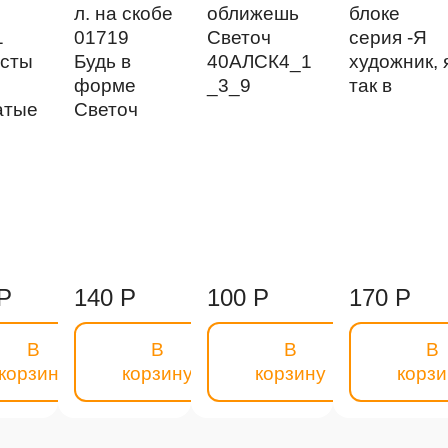
е
л. на скобе
оближешь
блоке
1
01719
Светоч
серия -Я
сты
Будь в
40АЛСК4_1
художник, 
форме
_3_9
так в
атые
Светоч
Р
140 Р
100 Р
170 Р
В
В
В
В
корзину
корзину
корзину
корзи