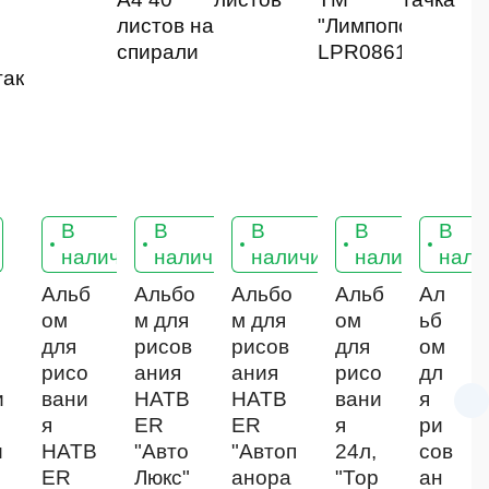
В
В
В
В
В
16
16
16
16
1
наличии
наличии
наличии
наличии
нали
Альб
Альбо
Альбо
Альб
Ал
ом
м для
м для
ом
ьб
для
рисов
рисов
для
ом
рисо
ания
ания
рисо
дл
и
вани
HATB
HATB
вани
я
я
ER
ER
я
ри
и
HATB
"Авто
"Автоп
24л,
сов
ER
Люкс"
анора
"Тор
ан